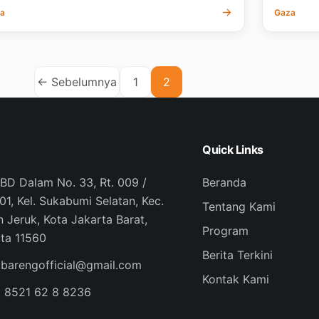
a
Gaza
← Sebelumnya
1
2
Quick Links
PBD Dalam No. 33, Rt. 009 /
Beranda
01, Kel. Sukabumi Selatan, Kec.
Tentang Kami
 Jeruk, Kota Jakarta Barat,
Program
ta 11560
Berita Terkini
kbarengofficial@gmail.com
Kontak Kami
) 8521 62 8 8236