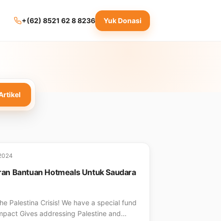
Yuk Donasi
+(62) 8521 62 8 8236
Artikel
2024
ran Bantuan Hotmeals Untuk Saudara
he Palestina Crisis! We have a special fund
impact Gives addressing Palestine and…