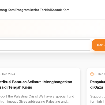
tang Kami
Program
Berita Terkini
Kontak Kami
Cari 
0 Dec 2024
09 Dec 
stribusi Bantuan Selimut : Menghangatkan
Penyalu
a di Tengah Krisis
di Gaza
port the Palestina Crisis! We have a special fund
Support t
 high impact Gives addressing Palestine and…
for high 