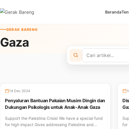
Skip to content
Beranda
Ten
GERAK BARENG
Gaza
14 Dec 2024
1
Penyaluran Bantuan Pakaian Musim Dingin dan
Di
Dukungan Psikologis untuk Anak-Anak Gaza
Gaz
Support the Palestina Crisis! We have a special fund
Sup
for high impact Gives addressing Palestine and…
for