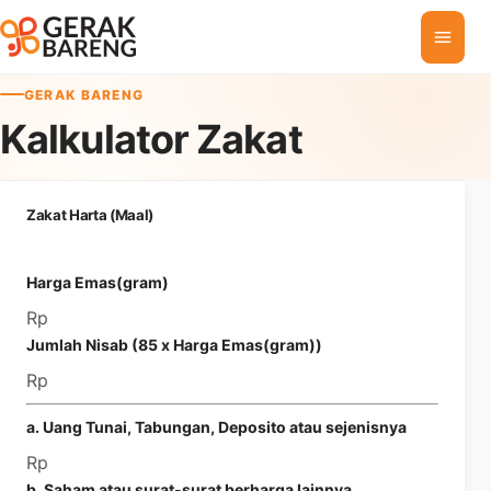
Skip to content
GERAK BARENG
Kalkulator Zakat
Zakat Harta (Maal)
Harga Emas(gram)
Rp
Jumlah Nisab (85 x Harga Emas(gram))
Rp
a. Uang Tunai, Tabungan, Deposito atau sejenisnya
Rp
b. Saham atau surat-surat berharga lainnya