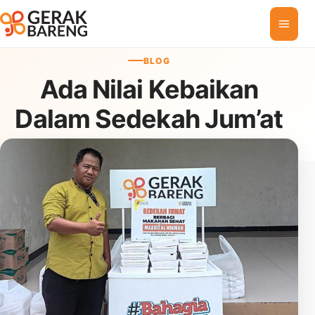
Skip to content
BLOG
Ada Nilai Kebaikan
Dalam Sedekah Jum’at
07 February 2025
•
Gerak Bareng